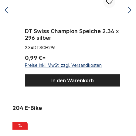
DT Swiss Champion Speiche 2.34 x
296 silber
2.34DTSCH296
0,99 €*
Preise inkl. MwSt. zzgl. Versandkosten
In den Warenkorb
Produktgalerie überspringen
204 E-Bike
Rayvolt Ringo Smart+ EBike Orange
R
%