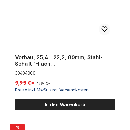
Vorbau, 25,4 - 22,2, 80mm, Stahl-
Schaft 1-Fach
Schraubenlenkerklemmung verchromt
30604000
Humpert Ergotec
9,95 €*
19,94 €*
Preise inkl. MwSt. zzgl. Versandkosten
In den Warenkorb
Wulstreifen 28 x 1 1/2 Creme
%