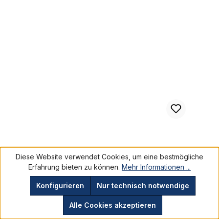
Bananensattel Sparkling Red
Bananensattel Sparkling Red
Diese Website verwendet Cookies, um eine bestmögliche
Erfahrung bieten zu können.
Mehr Informationen ...
HL-2002-R
Konfigurieren
Nur technisch notwendige
35,95 €*
Alle Cookies akzeptieren
Preise inkl. MwSt. zzgl. Versandkosten