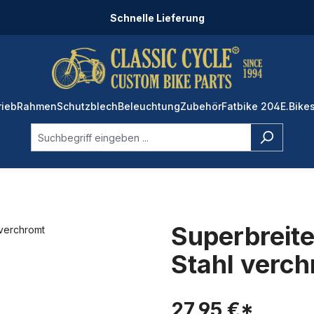
Schnelle Lieferung
rieb
Rahmen
Schutzblech
Beleuchtung
Zubehör
Fatbike 204
E.Bike
Superbreite
Stahl verc
27,95 €*