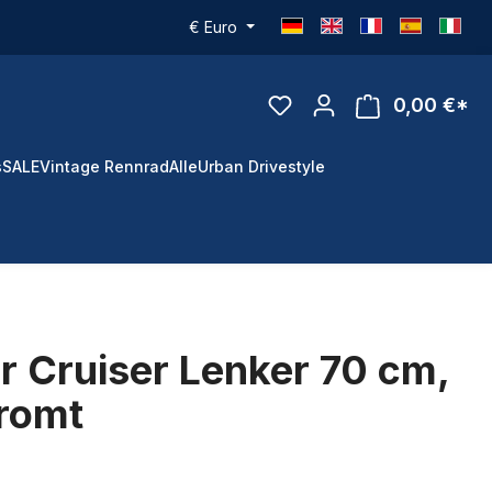
€
Euro
0,00 €*
s
SALE
Vintage Rennrad
Alle
Urban Drivestyle
r Cruiser Lenker 70 cm,
hromt