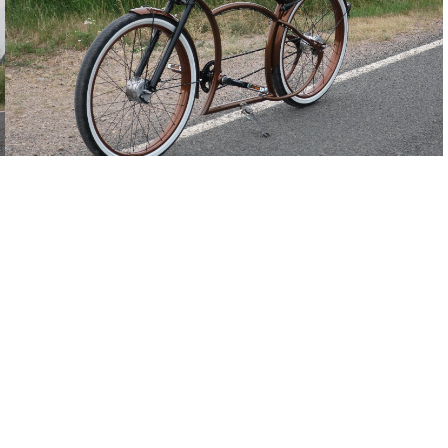
Sattelstütze Layback 25,4 verchromt