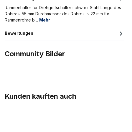
Rahmenhalter für Drehgriffschalter schwarz Stahl Länge des
Rohrs: ~ 55 mm Durchmesser des Rohres: ~ 22 mm für
Rahmenrohre b…
Mehr
Bewertungen
Community Bilder
Kunden kauften auch
Produktgalerie überspringen
Glittergriff weiß Gummi wie 60-70er Jahre