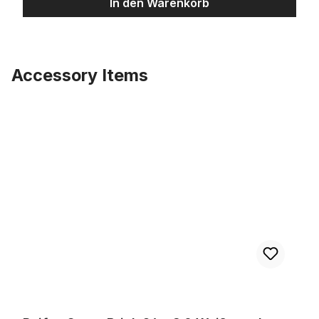
In den Warenkorb
Accessory Items
Produktgalerie überspringen
Reifen Super Brick 26 x 3.0 Weißwand