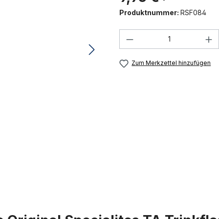
Produktnummer:
RSF084
Produkt Anzahl: G
Zum Merkzettel hinzufügen