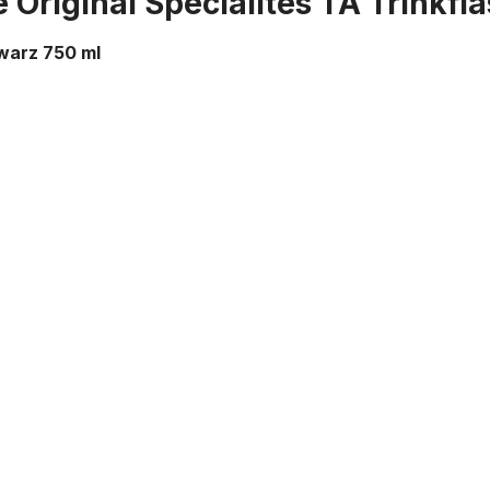
 Original Specialites TA Trinkf
hwarz 750 ml