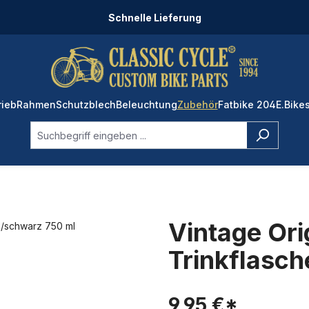
Schnelle Lieferung
rieb
Rahmen
Schutzblech
Beleuchtung
Zubehör
Fatbike 204
E.Bike
Vintage Ori
Trinkflasc
9,95 €*