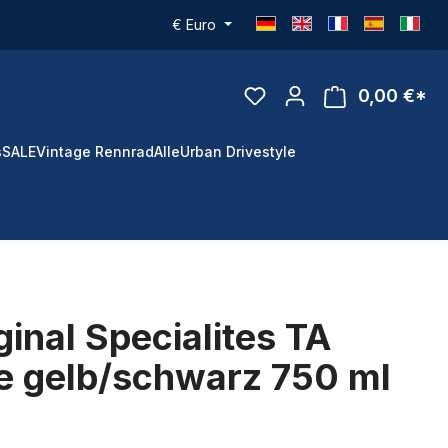
€
Euro
0,00 €*
s
SALE
Vintage Rennrad
Alle
Urban Drivestyle
ginal Specialites TA
he gelb/schwarz 750 ml