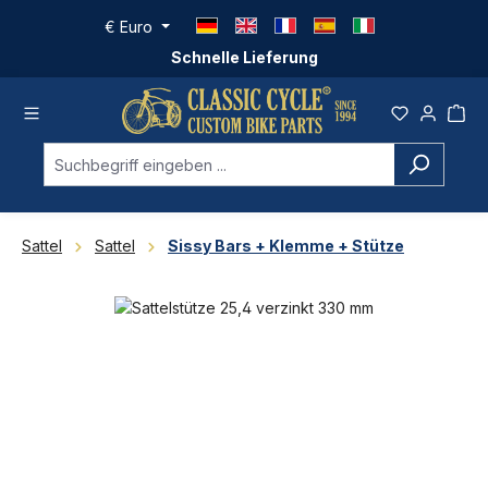
Zum Hauptinhalt springen
€
Euro
Schnelle Lieferung
Sattel
Sattel
Sissy Bars + Klemme + Stütze
Bildergalerie überspringen