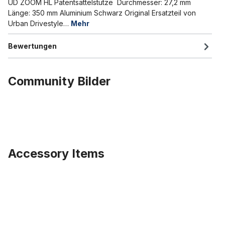
UD ZOOM HL Patentsattelstütze Durchmesser: 27,2 mm
Länge: 350 mm Aluminium Schwarz Original Ersatzteil von
Urban Drivestyle…
Mehr
Bewertungen
Community Bilder
Accessory Items
Produktgalerie überspringen
Distanzhülse von 27,2 mm auf 31,6 mm