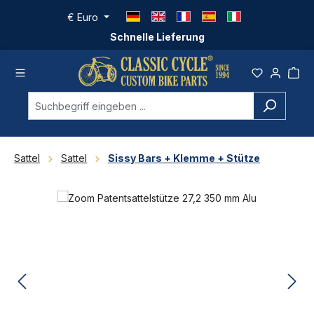
Zum Hauptinhalt springen
€
Euro
Schnelle Lieferung
Sattel
Sattel
Sissy Bars + Klemme + Stütze
Bildergalerie überspringen