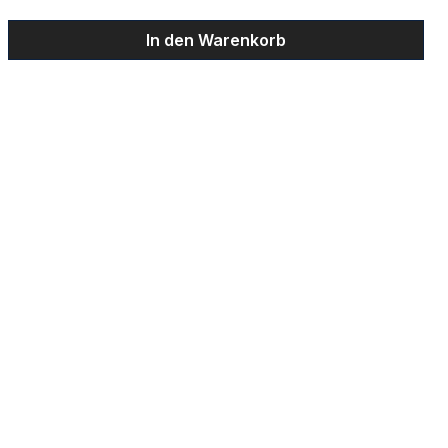
ib den gewünschten Wert ein oder benu
In den Warenkorb