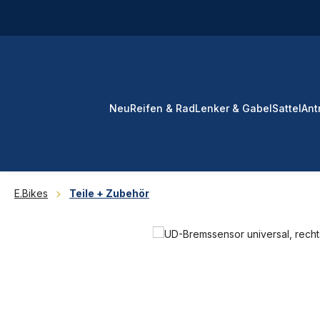
 Hauptinhalt springen
Zur Suche springen
Zur Hauptnavigation springen
Neu
Reifen & Rad
Lenker & Gabel
Sattel
Ant
E.Bikes
Teile + Zubehör
Bildergalerie überspringen