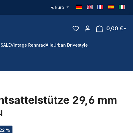
€
Euro
0,00 €*
s
SALE
Vintage Rennrad
Alle
Urban Drivestyle
ntsattelstütze 29,6 mm
u
.22 %