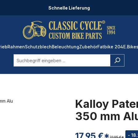
Schnelle Lieferung
rieb
Rahmen
Schutzblech
Beleuchtung
Zubehör
Fatbike 204
E.Bike
Kalloy Pate
350 mm Al
17,95 €*
- 18
21,95 €*