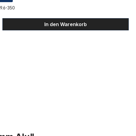
9.6-350
ib den gewünschten Wert ein oder benu
In den Warenkorb