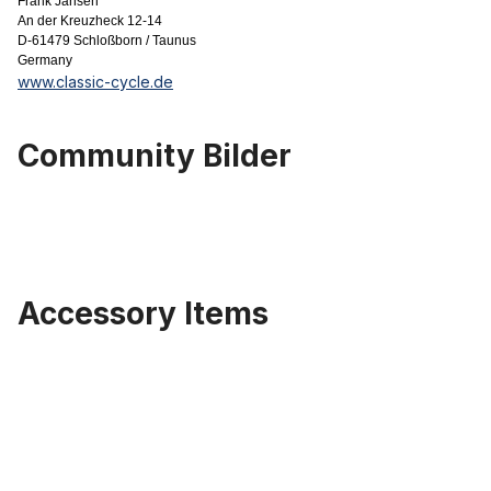
Frank Jansen
An der Kreuzheck 12-14
D-61479 Schloßborn / Taunus
Germany
www.classic-cycle.de
Community Bilder
Accessory Items
Produktgalerie überspringen
Distanzhülse von 27,2 mm auf 31,8 mm