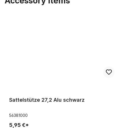
Accessory Items
Produktgalerie überspringen
Sattelstütze 27,2 Alu schwarz
Sattelstütze 27,2 Alu schwarz
56381000
5,95 €*