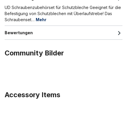
UD Schraubenzubehörset für Schutzbleche Geeignet für die
Befestigung von Schutzblechen mit Überlaufstrebe! Das
Schraubenset…
Mehr
Bewertungen
Community Bilder
Accessory Items
Produktgalerie überspringen
Fat Bike Kunststoffschutzbleche matt schwarz 26x4 - 4.8 124 mm b