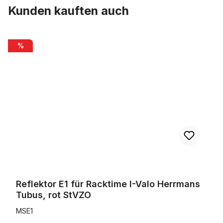
Kunden kauften auch
Produktgalerie überspringen
Reflektor E1 für Racktime I-Valo Herrmans Tubus, rot StVZO
%
Reflektor E1 für Racktime I-Valo Herrmans
Tubus, rot StVZO
MSE1