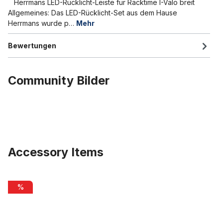
Herrmans LED-Rücklicht-Leiste für Racktime I-Valo breit
Allgemeines: Das LED-Rücklicht-Set aus dem Hause
Herrmans wurde p…
Mehr
Bewertungen
Community Bilder
Accessory Items
Produktgalerie überspringen
Reflektor E1 für Racktime I-Valo Herrmans Tubus, rot StVZO
%