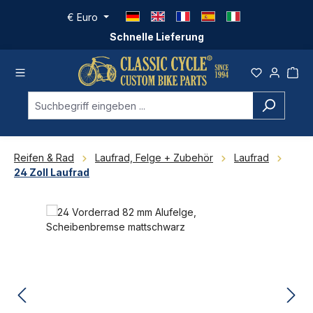
Zum Hauptinhalt springen
€
Euro
Schnelle Lieferung
Reifen & Rad
Laufrad, Felge + Zubehör
Laufrad
24 Zoll Laufrad
Bildergalerie überspringen