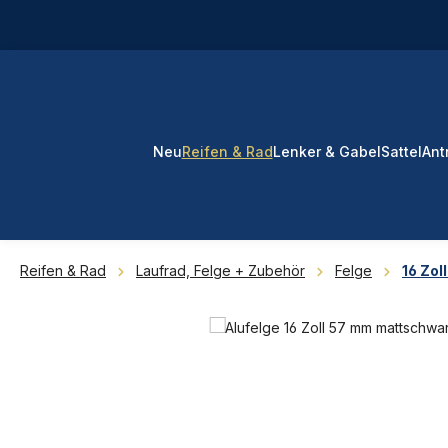
 Hauptinhalt springen
Zur Suche springen
Zur Hauptnavigation springen
Neu
Reifen & Rad
Lenker & Gabel
Sattel
Ant
Reifen & Rad
Laufrad, Felge + Zubehör
Felge
16 Zol
Bildergalerie überspringen