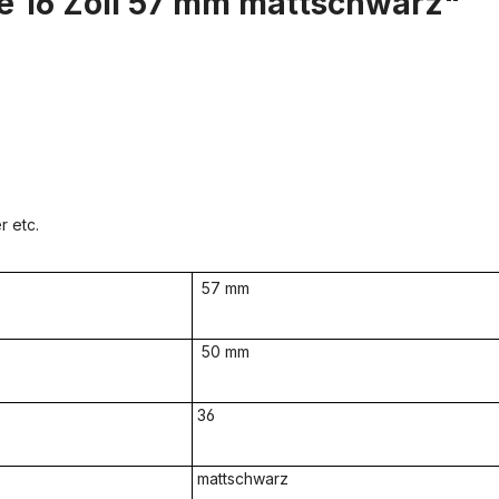
e 16 Zoll 57 mm mattschwarz"
r etc.
57 mm
50 mm
36
mattschwarz