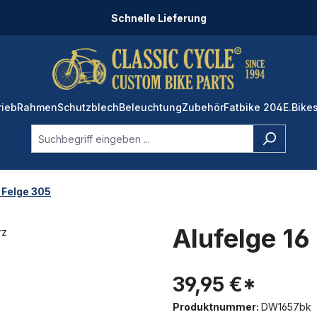
Schnelle Lieferung
rieb
Rahmen
Schutzblech
Beleuchtung
Zubehör
Fatbike 204
E.Bike
l Felge 305
Alufelge 1
39,95 €*
Produktnummer:
DW1657bk