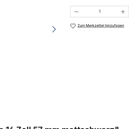
Produkt Anzahl: G
Zum Merkzettel hinzufügen