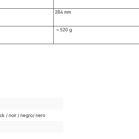
284 mm
~ 520 g
ck / noir / negro/ nero