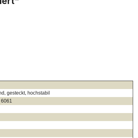
iert"
, gesteckt, hochstabil
 6061