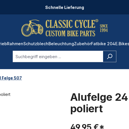
Schnelle Lieferung
rieb
Rahmen
Schutzblech
Beleuchtung
Zubehör
Fatbike 204
E.Bike
l Felge 507
Alufelge 2
poliert
49,95 €*