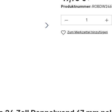
Produktnummer:
ROBDW246
Produkt Anzahl: G
Zum Merkzettel hinzufügen