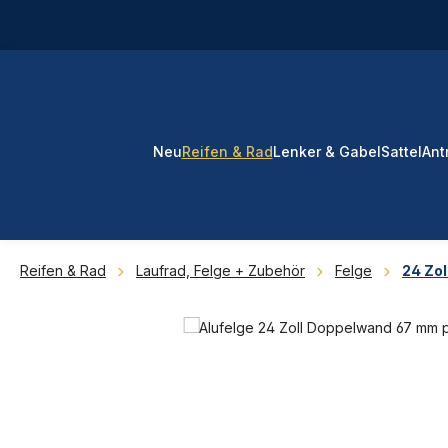
 Hauptinhalt springen
Zur Suche springen
Zur Hauptnavigation springen
Neu
Reifen & Rad
Lenker & Gabel
Sattel
Ant
Reifen & Rad
Laufrad, Felge + Zubehör
Felge
24 Zol
Bildergalerie überspringen