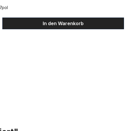
7pol
ib den gewünschten Wert ein oder benu
In den Warenkorb