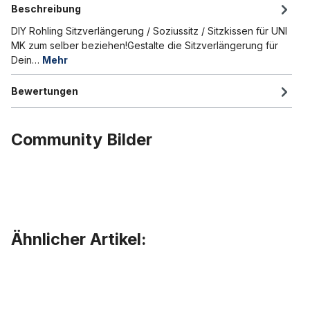
Beschreibung
DIY Rohling Sitzverlängerung / Soziussitz / Sitzkissen für UNI
MK zum selber beziehen!Gestalte die Sitzverlängerung für
Dein…
Mehr
Bewertungen
Community Bilder
Ähnlicher Artikel:
Produktgalerie überspringen
DIY UD Sitzbank lang / Sattel für UNI MK roh, unbezogen