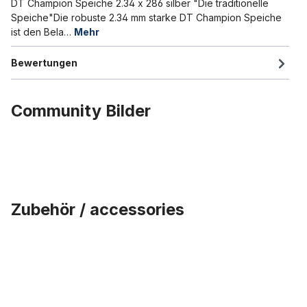
DT Champion Speiche 2.34 x 286 silber "Die traditionelle
Speiche"Die robuste 2.34 mm starke DT Champion Speiche
ist den Bela…
Mehr
Bewertungen
Community Bilder
Zubehör / accessories
Produktgalerie überspringen
DT Swiss Nippel für 2.34 Speichen, silber