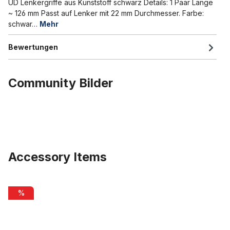
UD Lenkergriffe aus Kunststoff schwarz Details: 1 Paar Länge
~ 126 mm Passt auf Lenker mit 22 mm Durchmesser. Farbe:
schwar…
Mehr
Bewertungen
Community Bilder
Accessory Items
Produktgalerie überspringen
Pedale Kunststoff 9/16 mit Reflektoren, grün
%