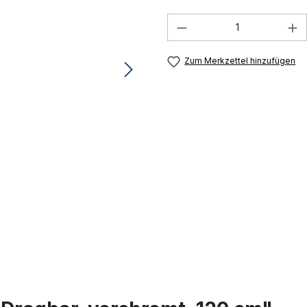
Produkt Anzahl: G
Zum Merkzettel hinzufügen