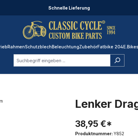
Schnelle Lieferung
rieb
Rahmen
Schutzblech
Beleuchtung
Zubehör
Fatbike 204
E.Bike
Lenker Dra
38,95 €*
Produktnummer:
Y852