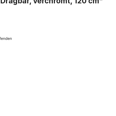
Dragbar, verchromt, 120 cm"
ffenden