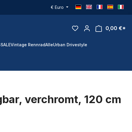
€
Euro
0,00 €*
s
SALE
Vintage Rennrad
Alle
Urban Drivestyle
gbar, verchromt, 120 cm