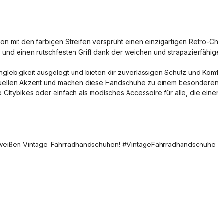
on mit den farbigen Streifen versprüht einen einzigartigen Retro-C
nd einen rutschfesten Griff dank der weichen und strapazierfähige
glebigkeit ausgelegt und bieten dir zuverlässigen Schutz und Komf
iduellen Akzent und machen diese Handschuhe zu einem besonderen
 Citybikes oder einfach als modisches Accessoire für alle, die eine
sen weißen Vintage-Fahrradhandschuhen! #VintageFahrradhandschuhe