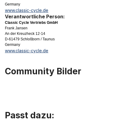
Germany
www.classic-cycle.de
Verantwortliche Person:
Classic Cycle Vertriebs GmbH
Frank Jansen
An der Kreuzheck 12-14
D-61479 Schloßborn / Taunus
Germany
www.classic-cycle.de
Community Bilder
Passt dazu:
Produktgalerie überspringen
Original Vintage Fahrradhandschuhe weiß mit bunten Streifen, L / 