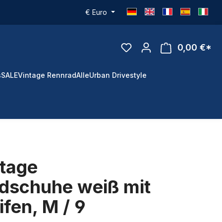
€
Euro
0,00 €*
s
SALE
Vintage Rennrad
Alle
Urban Drivestyle
ntage
dschuhe weiß mit
ifen, M / 9