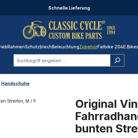
Schnelle Lieferung
rieb
Rahmen
Schutzblech
Beleuchtung
Zubehör
Fatbike 204
E.Bike
Handschuhe
Original Vi
Fahrradhan
bunten Stre