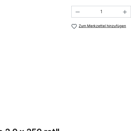
Produkt Anzahl: G
Zum Merkzettel hinzufügen