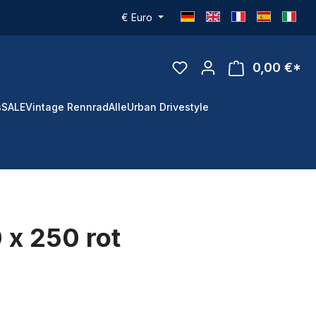
€
Euro
0,00 €*
s
SALE
Vintage Rennrad
Alle
Urban Drivestyle
 x 250 rot