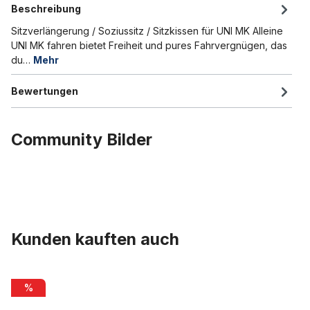
Beschreibung
Sitzverlängerung / Soziussitz / Sitzkissen für UNI MK Alleine
UNI MK fahren bietet Freiheit und pures Fahrvergnügen, das
du…
Mehr
Bewertungen
Community Bilder
Kunden kauften auch
Produktgalerie überspringen
Fußrasten schwarz M10 Gewinde für 20x4 E-Bikes vorne / hinten
%