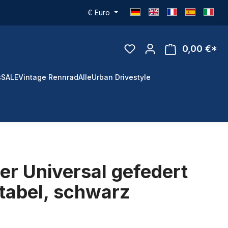
€
Euro
0,00 €*
s
SALE
Vintage Rennrad
Alle
Urban Drivestyle
ser Universal gefedert
tabel, schwarz