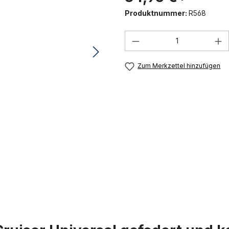
Produktnummer:
R568
Produkt Anzahl: G
Zum Merkzettel hinzufügen