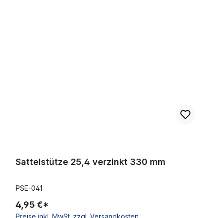
Produktgalerie überspringen
Sattelstütze 25,4 verzinkt 330 mm
Sattelstütze 25,4 verzinkt 330 mm
PSE-041
4,95 €*
Preise inkl. MwSt. zzgl. Versandkosten