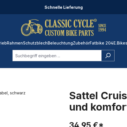
Schnelle Lieferung
rieb
Rahmen
Schutzblech
Beleuchtung
Zubehör
Fatbike 204
E.Bike
Sattel Crui
und komfor
34,95 €*