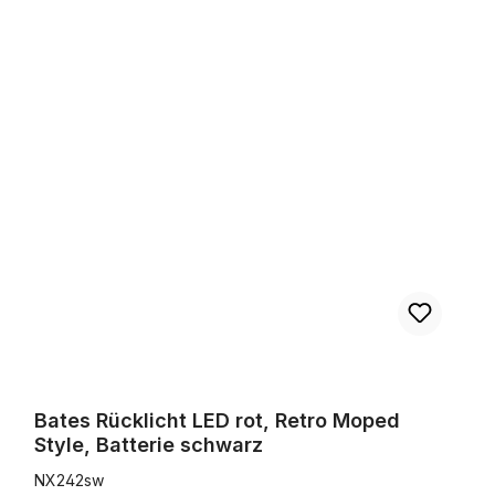
Bates Rücklicht LED rot, Retro Moped Style, Batterie schwarz
Bates Rücklicht LED rot, Retro Moped
Style, Batterie schwarz
NX242sw