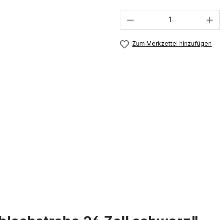
Produkt Anzahl: G
Zum Merkzettel hinzufügen