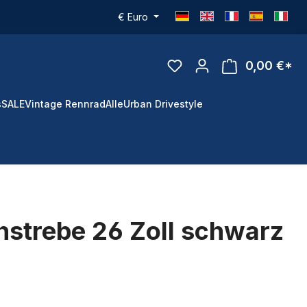
€
Euro
0,00 €*
s
SALE
Vintage Rennrad
Alle
Urban Drivestyle
hstrebe 26 Zoll schwarz