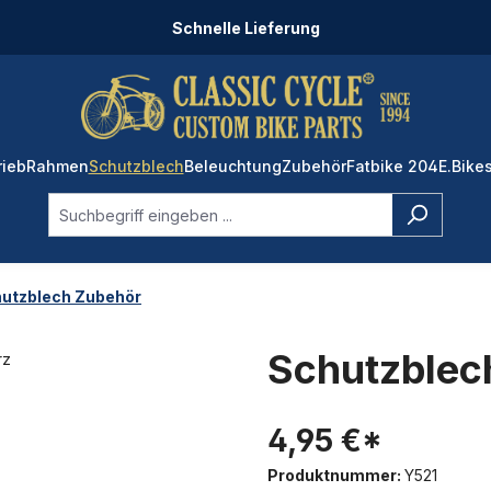
Schnelle Lieferung
rieb
Rahmen
Schutzblech
Beleuchtung
Zubehör
Fatbike 204
E.Bike
utzblech Zubehör
Schutzblec
4,95 €*
Produktnummer:
Y521