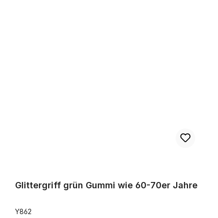
Glittergriff grün Gummi wie 60-70er Jahre
Glittergriff grün Gummi wie 60-70er Jahre
Y862