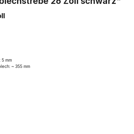
blechstrebe 26 Zoll schwarz"
ll
x 5 mm
lech: ~ 355 mm