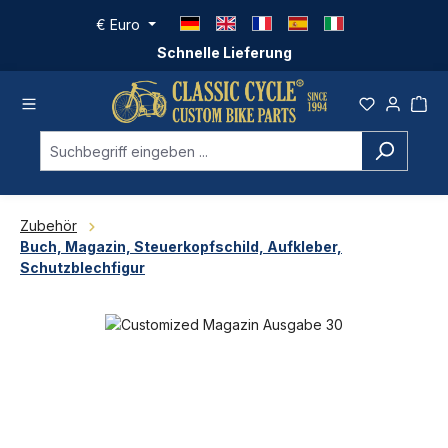
Zum Hauptinhalt springen
€
Euro
Schnelle Lieferung
Zubehör
Buch, Magazin, Steuerkopfschild, Aufkleber,
Schutzblechfigur
Bildergalerie überspringen