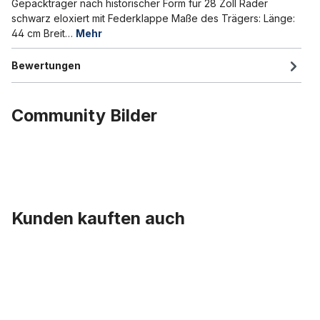
Gepäckträger nach historischer Form für 28 Zoll Räder
schwarz eloxiert mit Federklappe Maße des Trägers: Länge:
44 cm Breit…
Mehr
Bewertungen
Community Bilder
Kunden kauften auch
Produktgalerie überspringen
Reifen Fat Bike Classic Cycle Fleetwood 26 x 4.0 - 100 - 559