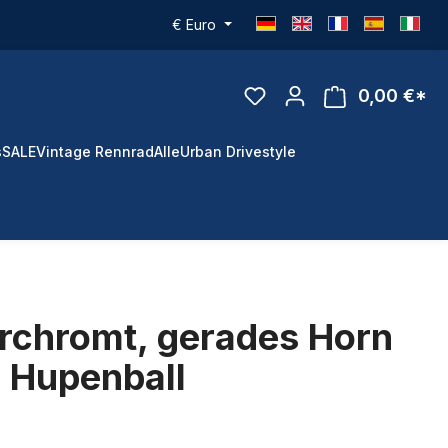
€
Euro
0,00 €*
s
SALE
Vintage Rennrad
Alle
Urban Drivestyle
erchromt, gerades Horn
 Hupenball