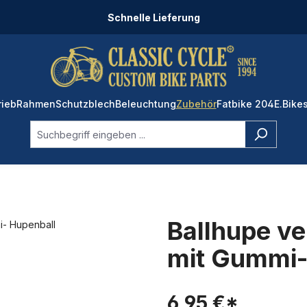
Schnelle Lieferung
rieb
Rahmen
Schutzblech
Beleuchtung
Zubehör
Fatbike 204
E.Bike
Ballhupe v
mit Gummi-
6,95 €*