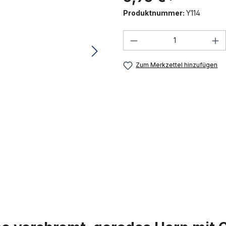
Produktnummer:
Y114
Produkt Anzahl: G
Zum Merkzettel hinzufügen