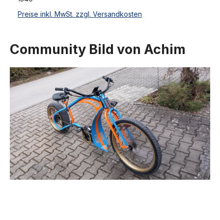
Preise inkl. MwSt. zzgl. Versandkosten
Community Bild von Achim
Produktgalerie überspringen
26 Vorderrad 140 Speichen Alu poliert