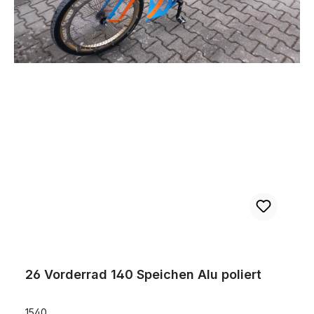
Produktgalerie überspringen
26 Vorderrad 140 Speichen Alu poliert
26 Vorderrad 140 Speichen Alu poliert
1540