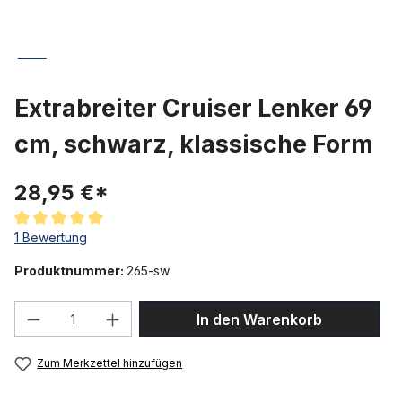
Extrabreiter Cruiser Lenker 69
cm, schwarz, klassische Form
28,95 €*
Durchschnittliche Bewertung von 5 von 5 Sternen
1 Bewertung
Produktnummer:
265-sw
Produkt Anzahl: Gib den gewünschten We
In den Warenkorb
Zum Merkzettel hinzufügen