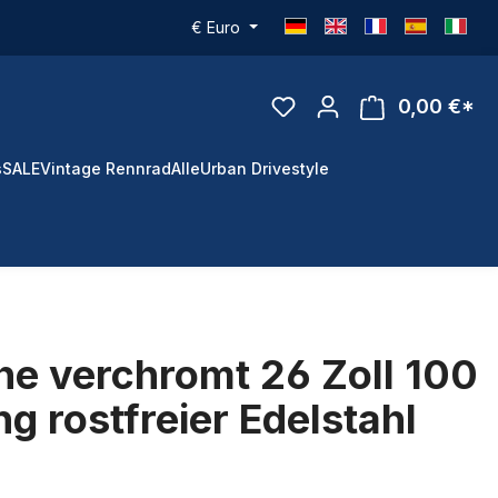
€
Euro
0,00 €*
s
SALE
Vintage Rennrad
Alle
Urban Drivestyle
he verchromt 26 Zoll 100
ng rostfreier Edelstahl