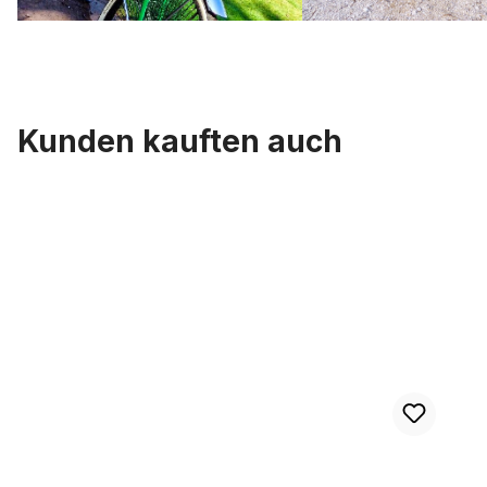
Kunden kauften auch
Produktgalerie überspringen
Kleidernetz Rockschutz Gummi, rot-schwarz marmoriert, 26-28