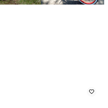
Cruiser Lenker, verchromt, 81 cm, rund gezogen