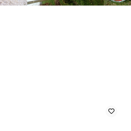
Weißwand Reifen 24 x 4 1/4 Zoll Street Hog III