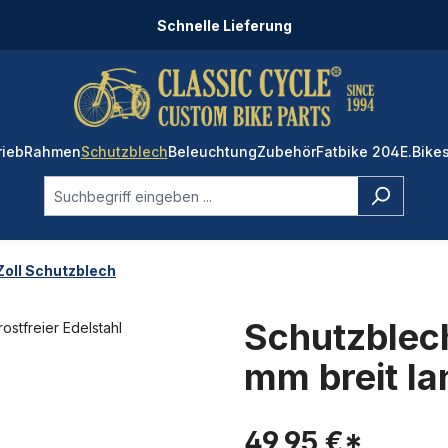
Schnelle Lieferung
rieb
Rahmen
Schutzblech
Beleuchtung
Zubehör
Fatbike 204
E.Bike
Zoll Schutzblech
Schutzblec
mm breit la
49,95 €*