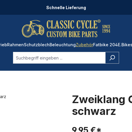
Schnelle Lieferung
rieb
Rahmen
Schutzblech
Beleuchtung
Zubehör
Fatbike 204
E.Bike
Zweiklang 
schwarz
9,95 €*