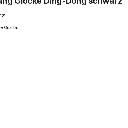
ang Glocke Ding-Dong schwarz"
rz
e Qualität