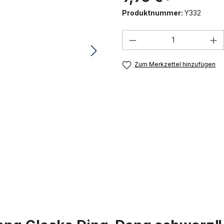
Produktnummer:
Y332
Produkt Anzahl: G
Zum Merkzettel hinzufügen