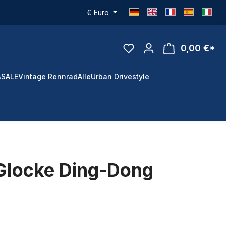
€
Euro
0,00 €*
s
SALE
Vintage Rennrad
Alle
Urban Drivestyle
Glocke Ding-Dong