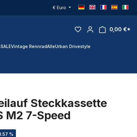
€
Euro
0,00 €*
s
SALE
Vintage Rennrad
Alle
Urban Drivestyle
ilauf Steckkassette
 M2 7-Speed
3.57 %