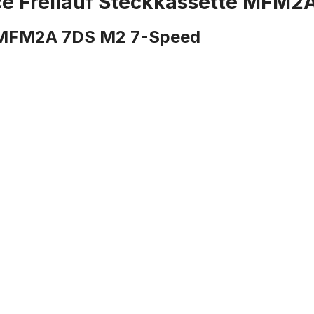
e Freilauf Steckkassette MFM2
f MFM2A 7DS M2 7-Speed