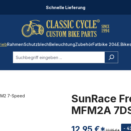
Schnelle Lieferung
rieb
Rahmen
Schutzblech
Beleuchtung
Zubehör
Fatbike 204
E.Bike
SunRace Fre
MFM2A 7DS
12,95 €*
- 4
22,95 €*