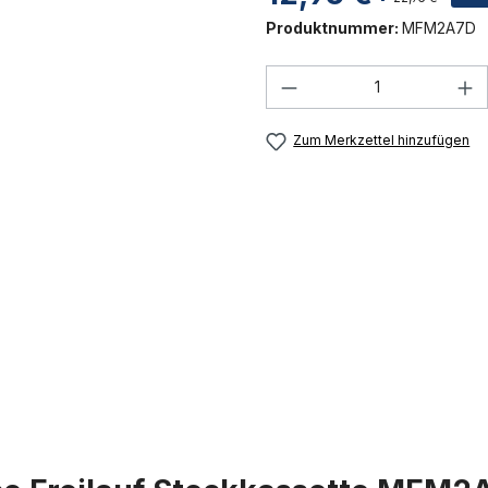
Produktnummer:
MFM2A7D
Produkt Anzahl: G
Zum Merkzettel hinzufügen