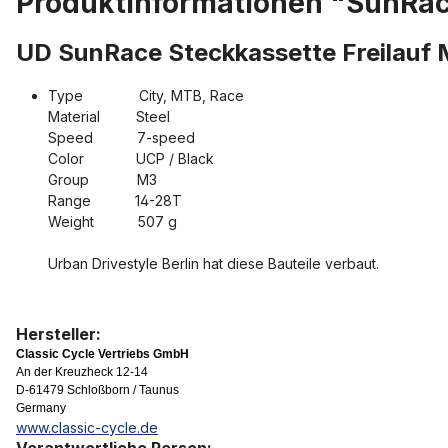
Produktinformationen "SunRac
UD SunRace Steckkassette Freilau
Type City, MTB, Race
Material Steel
Speed 7-speed
Color UCP / Black
Group M3
Range 14-28T
Weight 507 g
Urban Drivestyle Berlin hat diese Bauteile verbaut.
Hersteller:
Classic Cycle Vertriebs GmbH
An der Kreuzheck 12-14
D-61479 Schloßborn / Taunus
Germany
www.classic-cycle.de