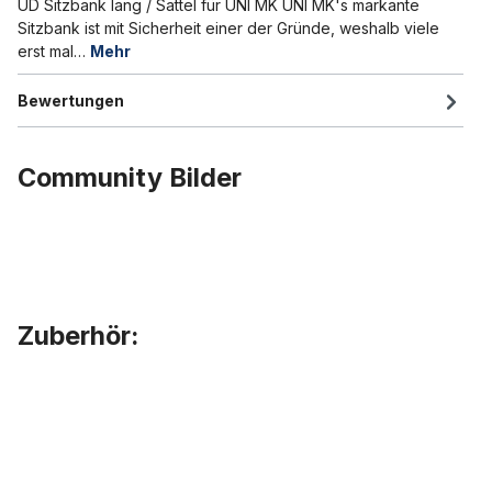
UD Sitzbank lang / Sattel für UNI MK UNI MK's markante
Sitzbank ist mit Sicherheit einer der Gründe, weshalb viele
erst mal…
Mehr
Bewertungen
Community Bilder
Zuberhör:
Produktgalerie überspringen
Sitzverlängerung / Soziussitz / Sitzkissen für Urban Drivestyle UN